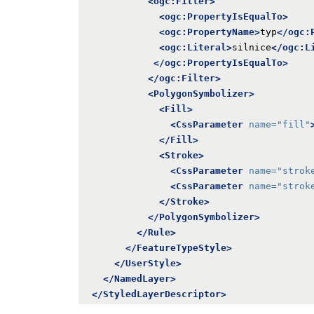
<ogc:Filter>
<ogc:PropertyIsEqualTo>
<ogc:PropertyName>
typ
</ogc:
<ogc:Literal>
silnice
</ogc:L
</ogc:PropertyIsEqualTo>
</ogc:Filter>
<PolygonSymbolizer>
<Fill>
<CssParameter
name=
"fill"
</Fill>
<Stroke>
<CssParameter
name=
"strok
<CssParameter
name=
"strok
</Stroke>
</PolygonSymbolizer>
</Rule>
</FeatureTypeStyle>
</UserStyle>
</NamedLayer>
</StyledLayerDescriptor>