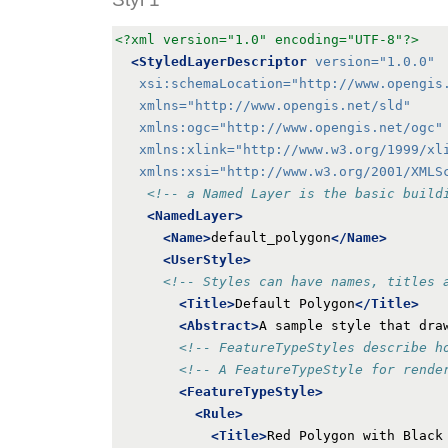
<?xml version="1.0" encoding="UTF-8"?>
<StyledLayerDescriptor
version=
"1.0.0"
xsi:schemaLocation=
"http://www.opengis
xmlns=
"http://www.opengis.net/sld"
xmlns:ogc=
"http://www.opengis.net/ogc"
xmlns:xlink=
"http://www.w3.org/1999/xl
xmlns:xsi=
"http://www.w3.org/2001/XMLS
<!-- a Named Layer is the basic build
<NamedLayer>
<Name>
default_polygon
</Name>
<UserStyle>
<!-- Styles can have names, titles 
<Title>
Default Polygon
</Title>
<Abstract>
A sample style that dra
<!-- FeatureTypeStyles describe h
<!-- A FeatureTypeStyle for rende
<FeatureTypeStyle>
<Rule>
<Title>
Red Polygon with Black