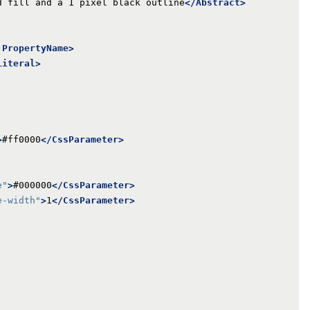
d fill and a 1 pixel black outline
</Abstract>
:PropertyName>
Literal>
>
#ff0000
</CssParameter>
e"
>
#000000
</CssParameter>
e-width"
>
1
</CssParameter>