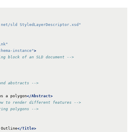
.net/sld StyledLayerDescriptor.xsd"
ink"
chema-instance"
>
ing block of an SLD document -->
and abstracts -->
ws a polygon
</Abstract>
ow to render different features -->
ring polygons -->
 Outline
</Title>