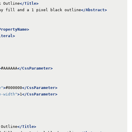
k Outline
</Title>
ay fill and a 1 pixel black outline
</Abstract>
PropertyName>
iteral>
>
#AAAAAA
</CssParameter>
e"
>
#000000
</CssParameter>
e-width"
>
1
</CssParameter>
 Outline
</Title>