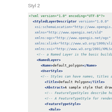
Styl 2
<?xml version="1.0" encoding="UTF-8"?>
<StyledLayerDescriptor
version=
"1.0.0"
xsi:schemaLocation=
"http://www.opengis
xmlns=
"http://www.opengis.net/sld"
xmlns:ogc=
"http://www.opengis.net/ogc"
xmlns:xlink=
"http://www.w3.org/1999/xl
xmlns:xsi=
"http://www.w3.org/2001/XMLS
<!-- a Named Layer is the basic build
<NamedLayer>
<Name>
default_polygon
</Name>
<UserStyle>
<!-- Styles can have names, titles 
<Title>
Default Polygon
</Title>
<Abstract>
A sample style that dra
<!-- FeatureTypeStyles describe h
<!-- A FeatureTypeStyle for rende
<FeatureTypeStyle>
<Rule>