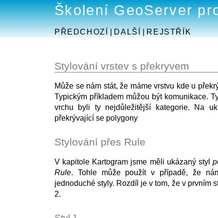
Školení GeoServer pr
PŘEDCHOZÍ
|
DALŠÍ
|
REJSTŘÍK
Stylování vrstev s překryvem
Může se nám stát, že máme vrstvu kde u překrýva
Typickým příkladem můžou být komunikace. Ty p
vrchu byli ty nejdůležitější kategorie. Na 
překrývající se polygony
Stylování přes Rule
V kapitole Kartogram jsme měli ukázaný styl
p
Rule
. Tohle může použít v případě, že ná
jednoduché styly. Rozdíl je v tom, že v prvním s
2.
Styl 1