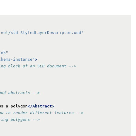
.net/sld StyledLayerDescriptor.xsd"
ink"
chema-instance"
>
ing block of an SLD document -->
and abstracts -->
ws a polygon
</Abstract>
ow to render different features -->
ring polygons -->