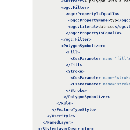
<Abstract>
A polygon with a re
<ogc:Filter>
<ogc:PropertyIsEqualTo>
<ogc:PropertyName>
typ
</ogc
<ogc:Literal>
dalnice
</ogc:
</ogc:PropertyIsEqualTo>
</ogc:Filter>
<PolygonSymbolizer>
<Fill>
<CssParameter
name=
"fill"
</Fill>
<Stroke>
<CssParameter
name=
"strok
<CssParameter
name=
"strok
</Stroke>
</PolygonSymbolizer>
</Rule>
</FeatureTypeStyle>
</UserStyle>
</NamedLayer>
</StyledLayerDescriptor>