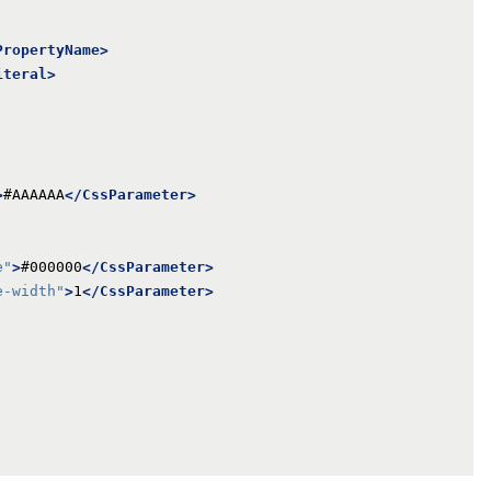
PropertyName>
iteral>
>
#AAAAAA
</CssParameter>
e"
>
#000000
</CssParameter>
e-width"
>
1
</CssParameter>