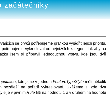
o začátečníky
jících se prvků potřebujeme grafikou vyjádřit jejich prioritu.
otřebujeme vykreslovat od nejnižších kategorií, tak aby na
ukázku jsem si připravil jednoduchou vrstvu, kde jsou dvě
opulation
, kde jsme v jednom
FeatureTypeStyle
měli několik
m nezáleží na pořadí vykreslování. Ukážeme si zde dva
tyle je v prvním
Rule
filtr na hodnotu 1 a v druhém na hodnotu