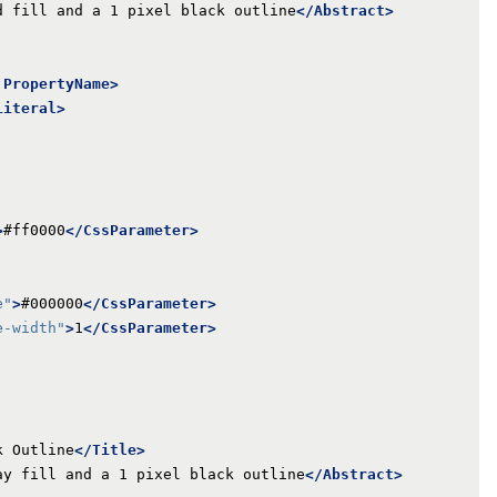
d fill and a 1 pixel black outline
</Abstract>
:PropertyName>
Literal>
>
#ff0000
</CssParameter>
e"
>
#000000
</CssParameter>
e-width"
>
1
</CssParameter>
k Outline
</Title>
ay fill and a 1 pixel black outline
</Abstract>