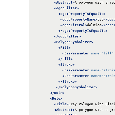
<Abstract>
A polygon with a re
<ogc:Filter>
<ogc:PropertyIsEqualTo>
<ogc:PropertyName>
typ
</ogc
<ogc:Literal>
dalnice
</ogc:
</ogc:PropertyIsEqualTo>
</ogc:Filter>
<PolygonSymbolizer>
<Fill>
<CssParameter
name=
"fill"
</Fill>
<Stroke>
<CssParameter
name=
"strok
<CssParameter
name=
"strok
</Stroke>
</PolygonSymbolizer>
</Rule>
<Rule>
<Title>
Gray Polygon with Blac
<Abstract>
A polygon with a gr