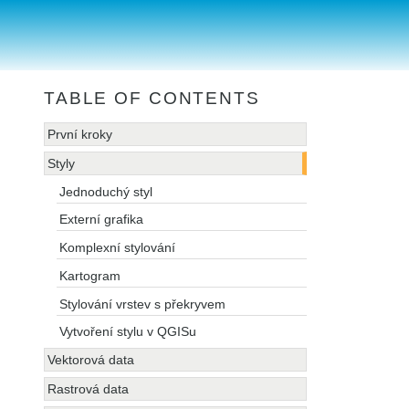
TABLE OF CONTENTS
První kroky
Styly
Jednoduchý styl
Externí grafika
Komplexní stylování
Kartogram
Stylování vrstev s překryvem
Vytvoření stylu v QGISu
Vektorová data
Rastrová data