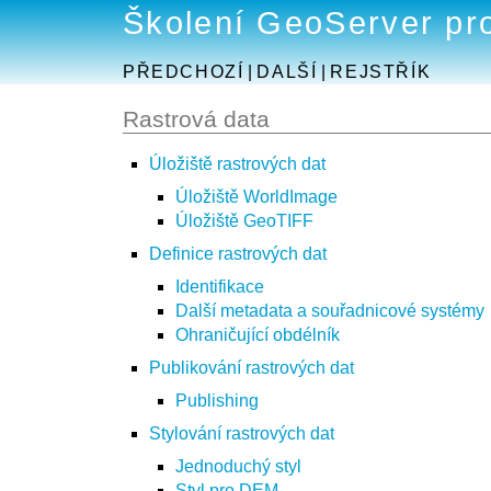
Školení GeoServer pr
PŘEDCHOZÍ
|
DALŠÍ
|
REJSTŘÍK
Rastrová data
Úložiště rastrových dat
Úložiště WorldImage
Úložiště GeoTIFF
Definice rastrových dat
Identifikace
Další metadata a souřadnicové systémy
Ohraničující obdélník
Publikování rastrových dat
Publishing
Stylování rastrových dat
Jednoduchý styl
Styl pro DEM