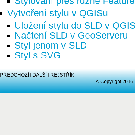
Stylování přes různé Featur
Vytvoření stylu v QGISu
Uložení stylu do SLD v QGI
Načtení SLD v GeoServeru
Styl jenom v SLD
Styl s SVG
PŘEDCHOZÍ
|
DALŠÍ
|
REJSTŘÍK
© Copyright 2016