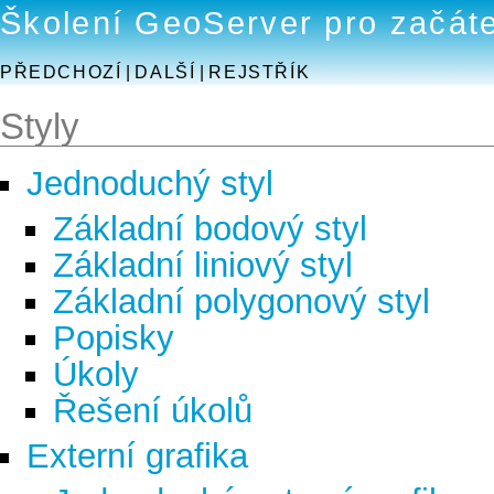
Školení GeoServer pro začát
PŘEDCHOZÍ
|
DALŠÍ
|
REJSTŘÍK
Styly
Jednoduchý styl
Základní bodový styl
Základní liniový styl
Základní polygonový styl
Popisky
Úkoly
Řešení úkolů
Externí grafika