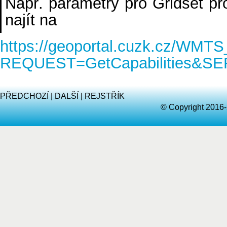
Např. parametry pro Gridset
najít na
https://geoportal.cuzk.cz/W
REQUEST=GetCapabilities&
PŘEDCHOZÍ
|
DALŠÍ
|
REJSTŘÍK
© Copyright 2016