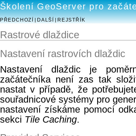
Školení GeoServer pro začát
PŘEDCHOZÍ
|
DALŠÍ
|
REJSTŘÍK
Rastrové dlaždice
Nastavení rastrovích dlaždic
Nastavení dlaždic je poměr
začátečníka není zas tak slož
nastat v případě, že potřebujete
souřadnicové systémy pro gener
nastavení získáme pomocí od
sekci
Tile Caching
.