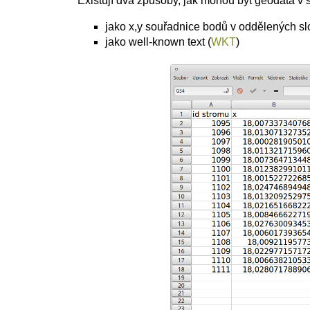
Existují dva způsoby, jak mohou být geodata v
jako x,y souřadnice bodů v oddělených slo
jako well-known text (
WKT
)