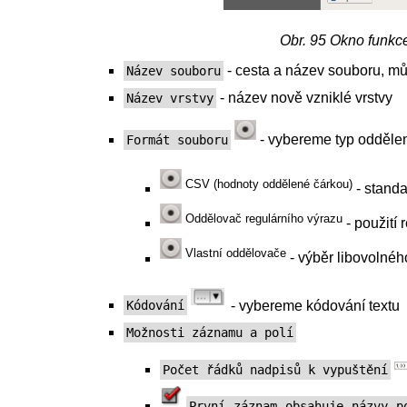
Obr. 95
Okno funkc
- cesta a název souboru, m
Název souboru
- název nově vzniklé vrstvy
Název vrstvy
- vybereme typ oddělen
Formát souboru
CSV (hodnoty oddělené čárkou)
- standa
Oddělovač regulárního výrazu
- použití 
Vlastní oddělovače
- výběr libovolné
- vybereme kódování textu
Kódování
Možnosti záznamu a polí
Počet řádků nadpisů k vypuštění
První záznam obsahuje názvy p