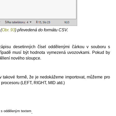
(
Obr. 93
) převedená do formátu CSV.
pisu desetinných čísel oddělenými čárkou v souboru s
řípadě musí být hodnota vymezená uvozovkami. Pokud by
dělení nového sloupce.
 takové formě, že je nedokážeme importovat, můžeme pro
 procesoru (LEFT, RIGHT, MID atd.)
u s odděleným textem
.