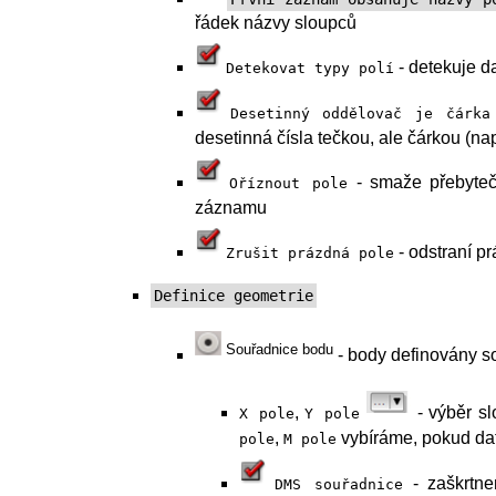
řádek názvy sloupců
- detekuje d
Detekovat
typy
polí
Desetinný
oddělovač
je
čárka
desetinná čísla tečkou, ale čárkou (na
- smaže přebyteč
Oříznout
pole
záznamu
- odstraní p
Zrušit
prázdná
pole
Definice geometrie
Souřadnice bodu
- body definovány s
,
- výběr sl
X
pole
Y
pole
,
vybíráme, pokud da
pole
M
pole
- zaškrtn
DMS
souřadnice