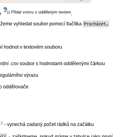
Přidat vrstvu s odděleným textem
e
.
ůžeme vyhledat soubor pomocí tlačítka
Procházet…
í hodnot v textovém souboru
rdní .csv soubor s hodnotami oddělenými čárkou
regulárního výrazu
ho oddělovače
- vynechá zadaný počet rádků na začátku
- zaškrtneme, pokud máme v tabulce jako první
olí