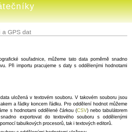
átečníky
i a GPS dat
eografické souřadnice, můžeme tato data poměrně snadno
stvu. Při importu pracujeme s daty s oddělenými hodnotami
 data uložená v textovém souboru. V takovém souboru jsou
nakem a řádky koncem řádku. Pro oddělení hodnot můžeme
áváme s hodnotami oddělené čárkou (
CSV
) nebo tabulátorem
e snadno exportovat do textového souboru s oddělenými
 pomocí tabulkových procesorů, tak i textových editorů.