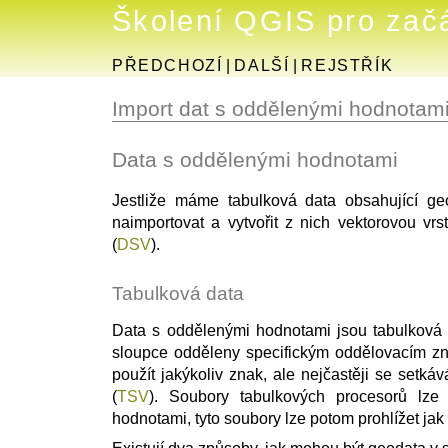
Školení QGIS pro zač
PŘEDCHOZÍ
|
DALŠÍ
|
REJSTŘÍK
Import dat s oddělenými hodnotam
Data s oddělenými hodnotami
Jestliže máme tabulková data obsahující g
naimportovat a vytvořit z nich vektorovou vr
(
DSV
).
Tabulková data
Data s oddělenými hodnotami jsou tabulková
sloupce odděleny specifickým oddělovacím z
použít jakýkoliv znak, ale nejčastěji se setk
(
TSV
). Soubory tabulkových procesorů lz
hodnotami, tyto soubory lze potom prohlížet jak