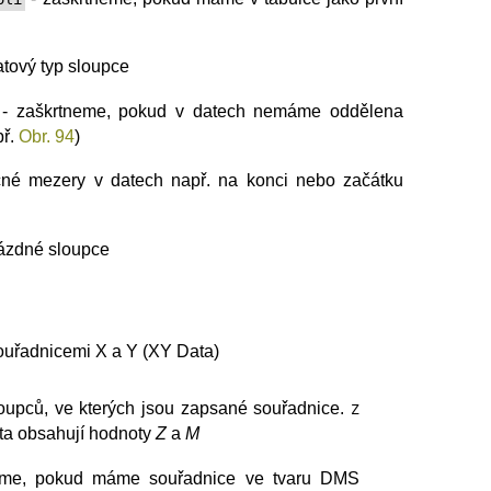
atový typ sloupce
- zaškrtneme, pokud v datech nemáme oddělena
př.
Obr. 94
)
né mezery v datech např. na konci nebo začátku
rázdné sloupce
ouřadnicemi X a Y (XY Data)
oupců, ve kterých jsou zapsané souřadnice.
Z
ta obsahují hodnoty
Z
a
M
eme, pokud máme souřadnice ve tvaru DMS