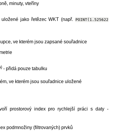
ně, minuty, vteříny
 uložené jako řetězec WKT (např.
POINT(1.525622
oupce, ve kterém jsou zapsané souřadnice
metrie
a)
- přidá pouze tabulku
tém, ve kterém jsou souřadnice uložené
oří prostorový index pro rychlejší práci s daty -
ndex podmnožiny (filtrovaných) prvků