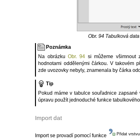
Obr. 94
Tabulková data 
Poznámka
Na obrázku
Obr. 94
si můžeme všimnout zá
hodnotami oddělenými čárkou. V takovém p
zde uvozovky nebyly, znamenala by čárka od
Tip
Pokud máme v tabulce souřadnice zapsané v
úpravu použít jednoduché funkce tabulkového
Import dat
Přidat vrstv
Import se provadí pomocí funkce