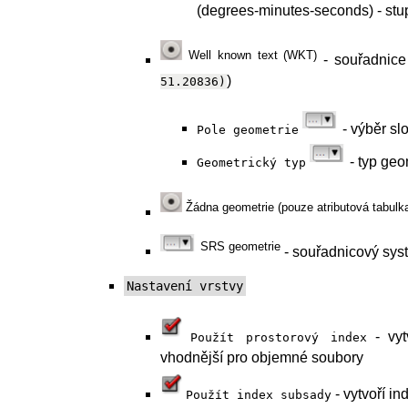
(degrees-minutes-seconds) - stup
Well known text (WKT)
- souřadnice
)
51.20836)
- výběr sl
Pole
geometrie
- typ geo
Geometrický
typ
Žádna geometrie (pouze atributová tabulk
SRS geometrie
- souřadnicový sys
Nastavení vrstvy
- vytv
Použít
prostorový
index
vhodnější pro objemné soubory
- vytvoří i
Použít
index
subsady