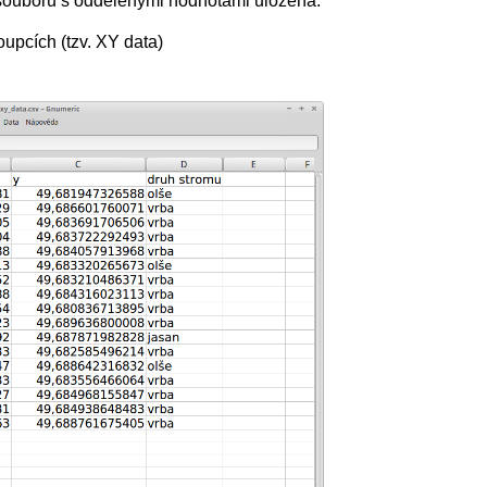
 souboru s oddělenými hodnotami uložena:
upcích (tzv. XY data)