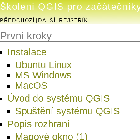
Školení QGIS pro začátečník
PŘEDCHOZÍ
|
DALŠÍ
|
REJSTŘÍK
První kroky
Instalace
Ubuntu Linux
MS Windows
MacOS
Úvod do systému QGIS
Spuštění systému QGIS
Popis rozhraní
Mapové okno (1)