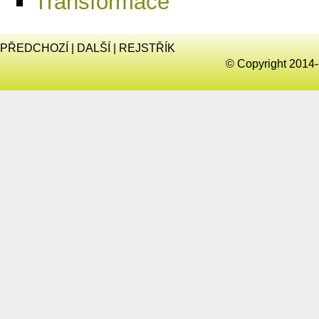
Transformace
PŘEDCHOZÍ
|
DALŠÍ
|
REJSTŘÍK
© Copyright 2014