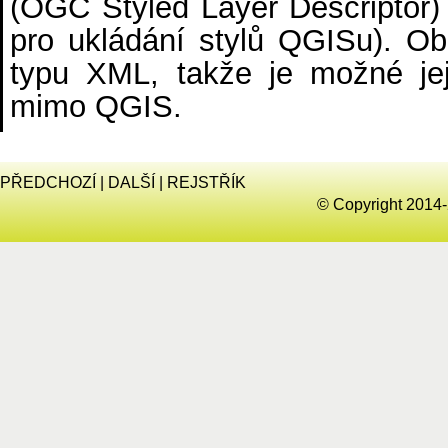
(OGC Styled Layer Descriptor
pro ukládání stylů QGISu). Ob
typu XML, takže je možné jej
mimo QGIS.
PŘEDCHOZÍ
|
DALŠÍ
|
REJSTŘÍK
© Copyright 2014