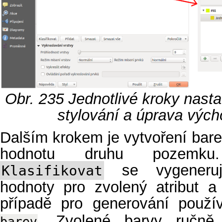
Obr. 235
Jednotlivé kroky nast
stylování a úprava výc
Dalším krokem je vytvoření bar
hodnotu druhu pozemku.
se vygenerují
Klasifikovat
hodnoty pro zvolený atribut a
případě pro generování pou
. Zvolené barvy ručně
barev