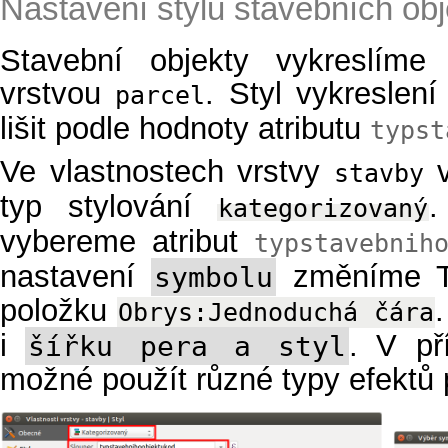
Nastavení stylu stavebních obj
Stavební objekty vykreslím
vrstvou
. Styl vykreslen
parcel
lišit podle hodnoty atributu
typst
Ve vlastnostech vrstvy
v
stavby
typ stylování
kategorizovaný
vybereme atribut
typstavebnih
nastavení
změníme Ty
symbolu
položku
Obrys:Jednoduchá
čára
i
. V př
šířku pera a styl
možné použít různé typy efektů 