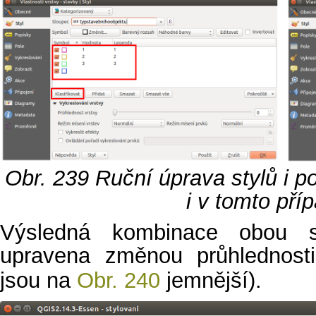
Obr. 239
Ruční úprava stylů i p
i v tomto pří
Výsledná kombinace obou st
upravena změnou průhlednost
jsou na
Obr. 240
jemnější).