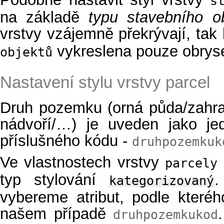
s
na základě
typu stavebního o
vrstvy vzájemně překrývají, tak
vykreslena pouze obryse
objektů
Nastavení stylu vrstvy parcel
Druh pozemku (orná půda/zahra
nádvoří/…) je uveden jako je
příslušného kódu -
druhpozemkuk
Ve vlastnostech vrstvy
parcely
typ stylování
kategorizovaný
vybereme atribut, podle které
našem případě
druhpozemkukod