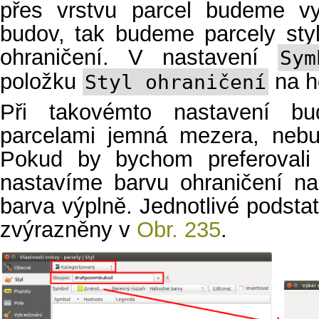
přes vrstvu parcel budeme vyk
budov, tak budeme parcely sty
ohraničení. V nastavení
Sym
položku
na h
Styl ohraničení
Při takovémto nastavení bu
parcelami jemná mezera, nebud
Pokud by bychom preferovali 
nastavíme barvu ohraničení na
barva výplně. Jednotlivé podstat
zvýrazněny v
Obr. 235
.