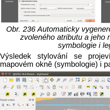
Obr. 236
Automaticky vygenero
zvoleného atributu a jeho 
symbologie i le
Výsledek stylování se projev
mapovém okně (symbologie) i pa