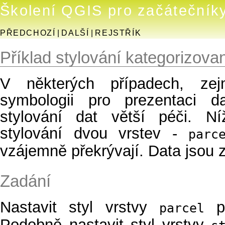
Školení QGIS pro začátečník
PŘEDCHOZÍ
|
DALŠÍ
|
REJSTŘÍK
Příklad stylování kategorizov
V některých případech, ze
symbologii pro prezentaci d
stylování dat větší péči. N
stylování dvou vrstev -
parc
vzájemně překrývají. Data jsou
Zadání
Nastavit styl vrstvy
p
parcel
Podobně nastavit styl vrstvy