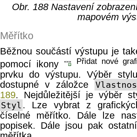
Obr. 188
Nastavení zobrazení 
mapovém výs
Měřítko
Běžnou součástí výstupu je také
Přidat nové graf
pomocí ikony
prvku do výstupu. Výběr stylu
dostupné v záložce
Vlastno
189
. Nejdůležitější je výběr s
. Lze vybrat z grafickýc
Styl
číselné měřítko. Dále lze nast
popisek. Dále jsou pak ostatn
měřítka.