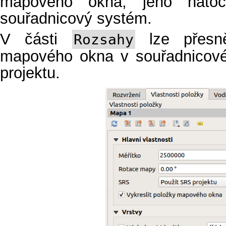
mapového okna, jeho natoče
souřadnicový systém.
V části
lze přesně
Rozsahy
mapového okna v souřadnico
projektu.