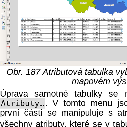
Obr. 187
Atributová tabulka vy
mapovém výs
Úprava samotné tabulky se n
. V tomto menu jso
Atributy…
první části se manipuluje s at
všechny atributy, které se v tab