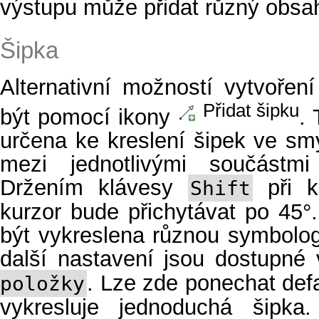
výstupu může přidat různý obsa
Šipka
Alternativní možností vytvoře
Přidat šipku
být pomocí ikony
.
určena ke kreslení šipek ve sm
mezi jednotlivými součástm
Držením klávesy
při k
Shift
kurzor bude přichytávat po 45
být vykreslena různou symbolog
další nastavení jsou dostupné
. Lze zde ponechat defa
položky
vykresluje jednoduchá šipk