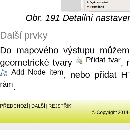
Obr. 191
Detailní nastave
Další prvky
Do mapového výstupu můžeme 
Přidat tvar
geometrické tvary
, 
Add Node item
, nebo přidat 
rám
.
PŘEDCHOZÍ
|
DALŠÍ
|
REJSTŘÍK
© Copyright 2014