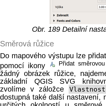
Obr. 189
Detailní nast
Směrová růžice
Do mapového výstupu lze přidat
Přidat směrovou 
pomocí ikony
žádný obrázek růžice, najdeme
základní QGIS SVG knihovn
zvolíme v záložce
Vlastnos
dostupná také další nastavení, n
určitých okolností u směrové 