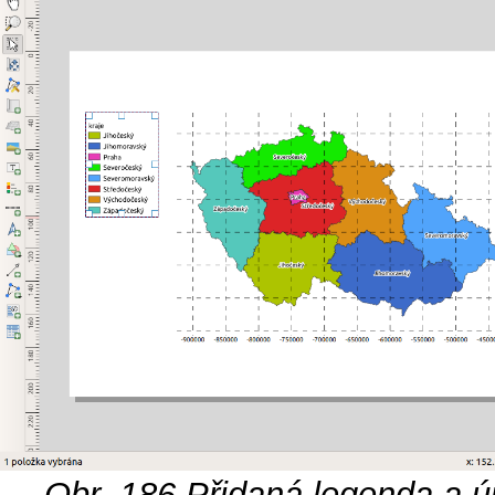
Obr. 186
Přidaná legenda a úp