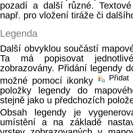
pozadí a další různé. Textové
např. pro vložení tiráže či dalš
Legenda
Další obvyklou součástí mapové
Ta má popisovat jednotliv
zobrazovány. Přidání legendy 
Přidat
možné pomocí ikonky
položky legendy do mapovéh
stejně jako u předchozích polož
Obsah legendy je vygenerov
umístění a na základě nastave
vrstev zobrazovaných v mapo