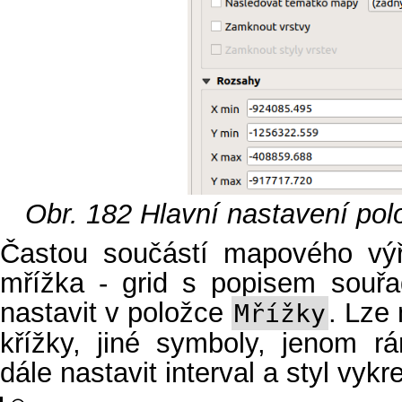
Obr. 182
Hlavní nastavení po
Častou součástí mapového výř
mřížka - grid s popisem souřad
nastavit v položce
. Lze 
Mřížky
křížky, jiné symboly, jenom r
dále nastavit interval a styl vykr