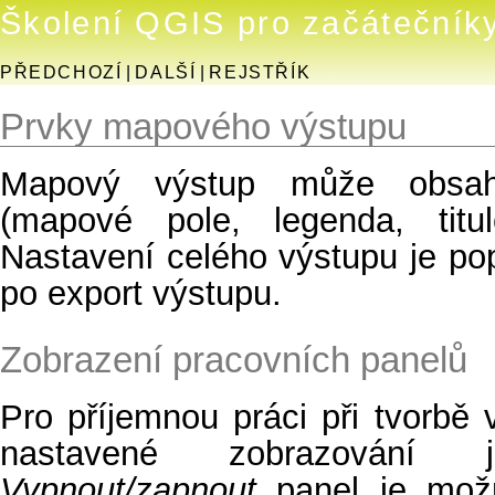
Školení QGIS pro začátečník
PŘEDCHOZÍ
|
DALŠÍ
|
REJSTŘÍK
Prvky mapového výstupu
Mapový výstup může obsaho
(mapové pole, legenda, titul
Nastavení celého výstupu je po
po export výstupu.
Zobrazení pracovních panelů
Pro příjemnou práci při tvorbě
nastavené zobrazování je
Vypnout/zapnout
panel je mo