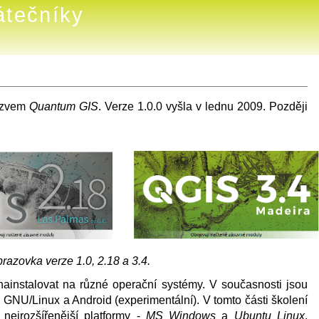
átečníky
názvem
Quantum GIS
. Verze 1.0.0 vyšla v lednu 2009. Později
razovka verze 1.0, 2.18 a 3.4.
 nainstalovat na různé operační systémy. V současnosti jsou
NU/Linux a Android (experimentální). V tomto části školení
nejrozšířenější platformy -
MS Windows
a
Ubuntu Linux
.