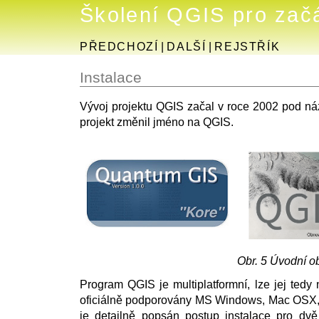
Školení QGIS pro zač
PŘEDCHOZÍ
|
DALŠÍ
|
REJSTŘÍK
Instalace
Vývoj projektu QGIS začal v roce 2002 pod 
projekt změnil jméno na QGIS.
Obr. 5
Úvodní ob
Program QGIS je multiplatformní, lze jej tedy
oficiálně podporovány MS Windows, Mac OSX, G
je detailně popsán postup instalace pro dvě 