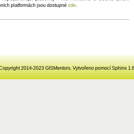
pních platformách jsou dostupné
zde
.
Copyright 2014-2023 GISMentors. Vytvořeno pomocí
Sphinx
1.8