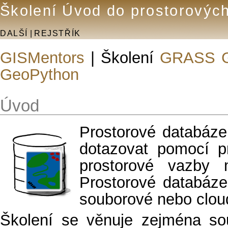
Školení Úvod do prostorovýc
DALŠÍ
|
REJSTŘÍK
GISMentors
| Školení
GRASS 
GeoPython
Úvod
Prostorové databáze
dotazovat pomocí p
prostorové vazby 
Prostorové databáze
souborové nebo clou
Školení se věnuje zejména so