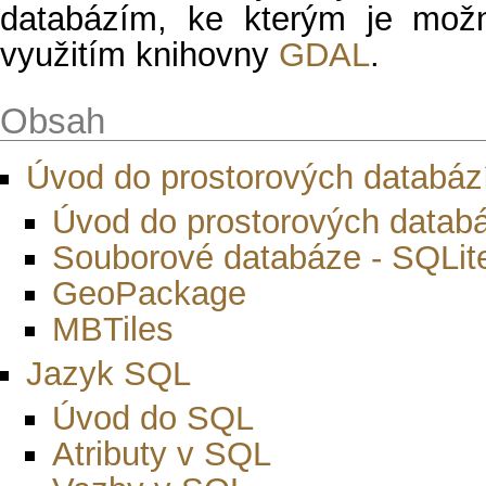
databázím, ke kterým je možn
využitím knihovny
GDAL
.
Obsah
Úvod do prostorových databáz
Úvod do prostorových datab
Souborové databáze - SQLit
GeoPackage
MBTiles
Jazyk SQL
Úvod do SQL
Atributy v SQL