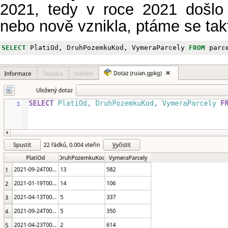
2021, tedy v roce 2021 došlo
nebo nově vznikla, ptáme se tak
SELECT
PlatiOd
,
DruhPozemkuKod
,
VymeraParcely
FROM
parc