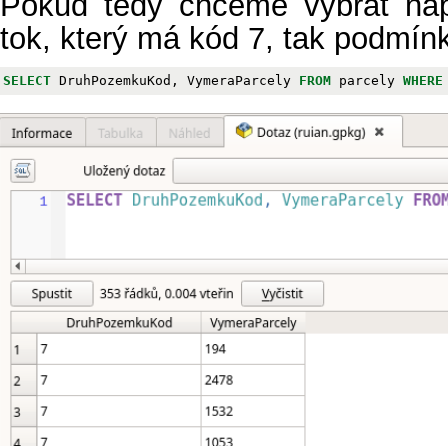
Pokud tedy chceme vybrat např
tok, který má kód 7, tak podmín
SELECT
DruhPozemkuKod
,
VymeraParcely
FROM
parcely
WHERE