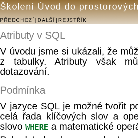
Školení Úvod do prostorovýc
PŘEDCHOZÍ
|
DALŠÍ
|
REJSTŘÍK
Atributy v SQL
V úvodu jsme si ukázali, že mů
z tabulky. Atributy však m
dotazování.
Podmínka
V jazyce SQL je možné tvořit p
celá řada klíčových slov a ope
slovo
a matematické operát
WHERE