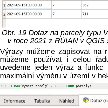
Obr. 19
Dotaz na parcely typu 
v roce 2021 z RÚIAN v QGIS 
Výrazy můžeme zapisovat na r
můžeme používat i celou řadu
uvedeme jeden výraz a funkc
maximální výměru v území v hek
SELECT
MAX
(
VymeraParcely
)
/
10000
FROM
parcely
;