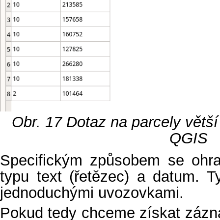
Obr. 17
Dotaz na parcely větš
QGIS
Specifickým způsobem se ohran
typu text (řetězec) a datum. T
jednoduchými uvozovkami.
Pokud tedy chceme získat zázna