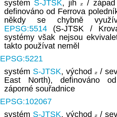
systém
S-JTSK
, jih
/ zápa
x
x
definováno od Ferrova polední
někdy se chybně využív
EPSG:5514
(S-JTSK / Krova
systémy však nejsou ekvivale
takto používat neměl
EPSG:5221
systém
S-JTSK
, východ
/ se
x
x
East North), definováno od
záporné souřadnice
EPSG:102067
systém
S-JTSK
, východ
/ se
x
x