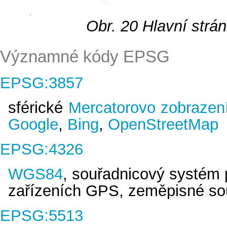
Obr. 20
Hlavní strá
Významné kódy EPSG
EPSG:3857
sférické
Mercatorovo zobrazen
Google
,
Bing
,
OpenStreetMap
EPSG:4326
WGS84
, souřadnicový systém 
zařízeních GPS, zeměpisné so
EPSG:5513