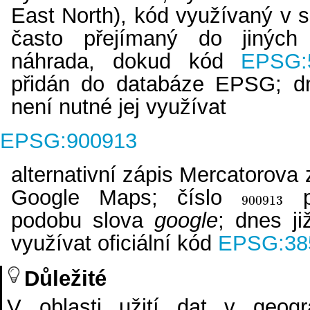
East North), kód využívaný v 
často přejímaný do jiných s
náhrada, dokud kód
EPSG:
přidán do databáze EPSG; dne
není nutné jej využívat
EPSG:900913
alternativní zápis Mercatorova
Google Maps; číslo
př
900913
900913
podobu slova
google
; dnes ji
využívat oficiální kód
EPSG:38
Důležité
V oblasti užití dat v geogr