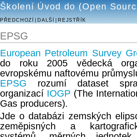
Školení Úvod do (Open Sourc
PŘEDCHOZÍ
|
DALŠÍ
|
REJSTŘÍK
EPSG
European Petroleum Survey Gr
do roku 2005 vědecká org
evropskému naftovému průmyslu
EPSG
rozumí dataset sprav
organizací
IOGP
(The Internatio
Gas producers).
Jde o databázi zemských elipso
zeměpisných a kartografic
systémů, měrných jednote