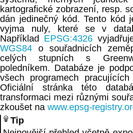
kartografické zobrazení, resp.
dán jedinečný kód. Tento kód j
vyjma nuly, které se v data
Například
EPSG:4326
vyjadřuj
WGS84
o souřadnicích zeměp
celých stupních s Green
poledníkem. Databáze je podpo
všech programech pracujících 
Oficiální stránka této dat
transformaci mezi různými souř
zkoušet na
www.epsg-registry.o
Tip
Nejnovější přehled včetně expo