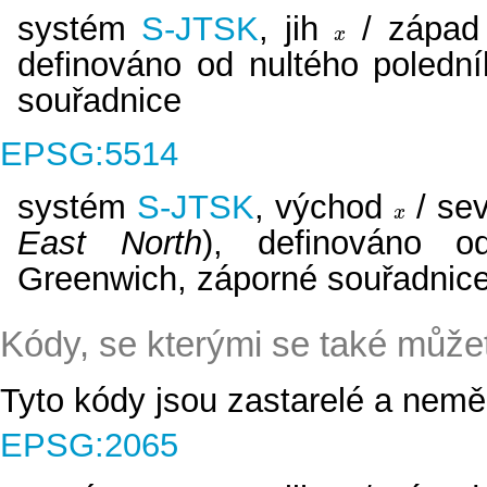
systém
S-JTSK
, jih
/ zápa
x
x
definováno od nultého poledn
souřadnice
EPSG:5514
systém
S-JTSK
, východ
/ se
x
x
East North
), definováno o
Greenwich, záporné souřadnic
Kódy, se kterými se také může
Tyto kódy jsou zastarelé a neměl
EPSG:2065