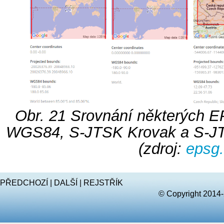
Obr. 21
Srovnání některých E
WGS84, S-JTSK Krovak a S-JT
(zdroj:
epsg.
PŘEDCHOZÍ
|
DALŠÍ
|
REJSTŘÍK
© Copyright 2014