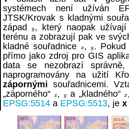
systémech není užíván
JTSK/Krovak s kladnými souřa
západ
, který naopak užívaj
y
y
terénu a zobrazují pak ve svý
kladné souřadnice
,
. Pokud 
x
y
x
y
přímo jako zdroj pro GIS aplik
data se nezobrazí správně,
naprogramovány na užití Kř
zápornými
souřadnicemi. Vzt
„záporného“
,
a „kladného“
x
y
x
x
y
x
EPSG:5514
a
EPSG:5513
, je
x