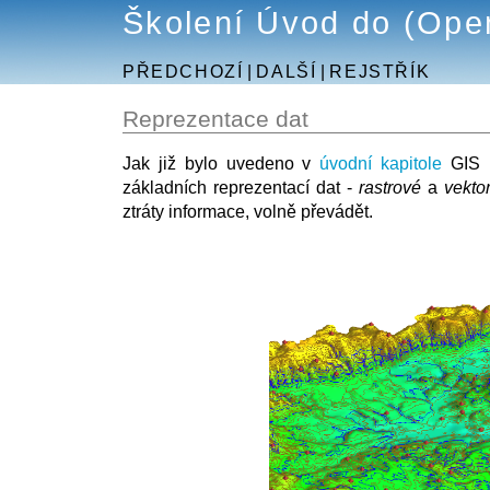
Školení Úvod do (Ope
PŘEDCHOZÍ
|
DALŠÍ
|
REJSTŘÍK
Reprezentace dat
Jak již bylo uvedeno v
úvodní kapitole
GIS p
základních reprezentací dat -
rastrové
a
vekto
ztráty informace, volně převádět.