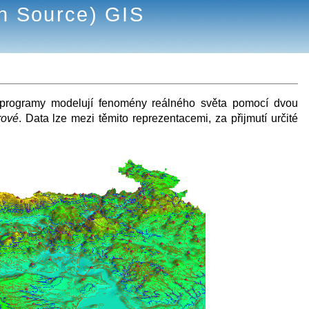
n Source) GIS
rogramy modelují fenomény reálného světa pomocí dvou
rové
. Data lze mezi těmito reprezentacemi, za přijmutí určité