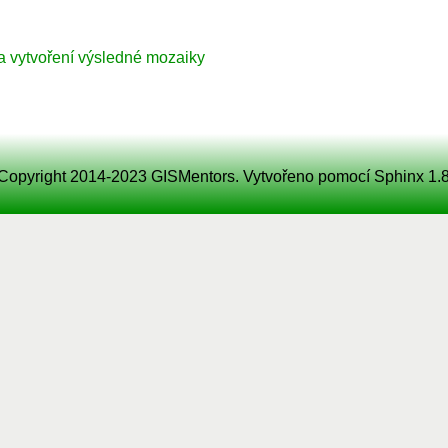
 vytvoření výsledné mozaiky
Copyright 2014-2023 GISMentors. Vytvořeno pomocí
Sphinx
1.8