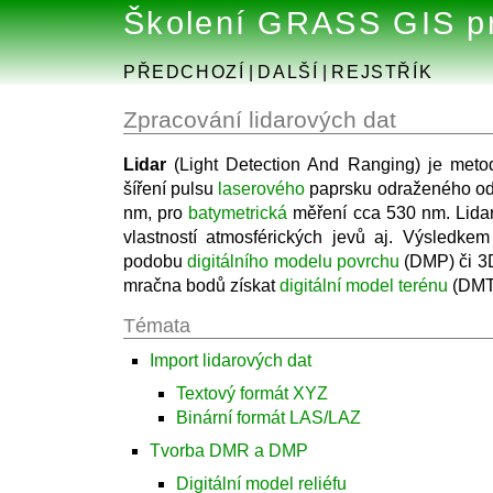
Školení GRASS GIS pr
PŘEDCHOZÍ
|
DALŠÍ
|
REJSTŘÍK
Zpracování lidarových dat
Lidar
(Light Detection And Ranging) je meto
šíření pulsu
laserového
paprsku odraženého od 
nm, pro
batymetrická
měření cca 530 nm. Lidar 
vlastností atmosférických jevů aj. Výsledke
podobu
digitálního modelu povrchu
(DMP) či 3D
mračna bodů získat
digitální model terénu
(DMT/
Témata
Import lidarových dat
Textový formát XYZ
Binární formát LAS/LAZ
Tvorba DMR a DMP
Digitální model reliéfu