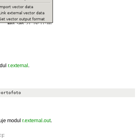
odul
r.external
.
=
ňuje modul
r.external.out
.
IFF