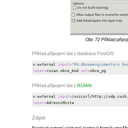
Obr. 72
Příklad připo
Příklad přípojení dat z databáze PostGIS
v.external 
input
=
"PG:dbname=gismentors ho
layer
=
ruian.obce_bod 
out
=
Příklad přípojení dat z
RÚIAN
v.external 
input
=
/vsicurl/http://vdp.cuzk
layer
=
Zápis