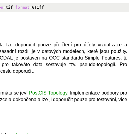
on
=
tif 
format
=
ta lze doporučit pouze při čtení pro účely vizualizace a
adní rozdíl je v datových modelech, které jsou použity.
 GDAL je postaven na OGC standardu Simple Features, tj.
o takováto data sestavuje tzv. pseudo-topologii. Pro
cestu doporučit.
ormátu se jeví
PostGIS Topology
. Implementace podpory pro
ela dokončena a lze ji doporučit pouze pro testování, více