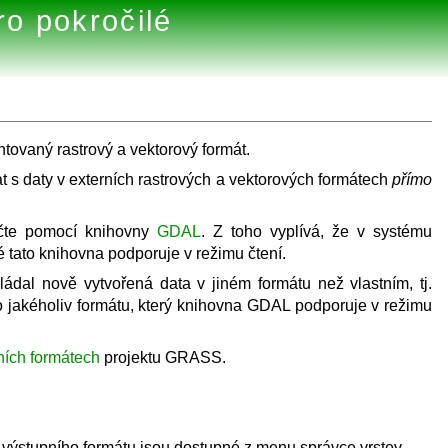
o pokročilé
tovaný rastrový a vektorový formát.
 daty v externích rastrových a vektorových formátech
přímo
čte pomocí knihovny
GDAL
. Z toho vyplívá, že v systému
 tato knihovna podporuje v režimu čtení.
dal nově vytvořená data v jiném formátu než vlastním, tj.
do jakéholiv formátu, který knihovna GDAL podporuje v režimu
rních formátech
projektu GRASS.
ní výstupního formátu jsou dostupné z menu správce vrstev