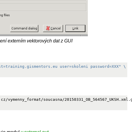
jení externím vektorových dat z GUI
st=training.gismentors.eu user=skoleni password=XXX"
\
.cz/vymenny_format/soucasna/20150331_OB_564567_UKSH.xml.