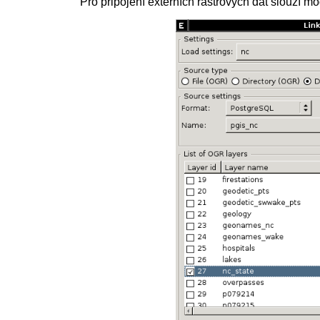
Pro připojení externích rastrových dat slouží m