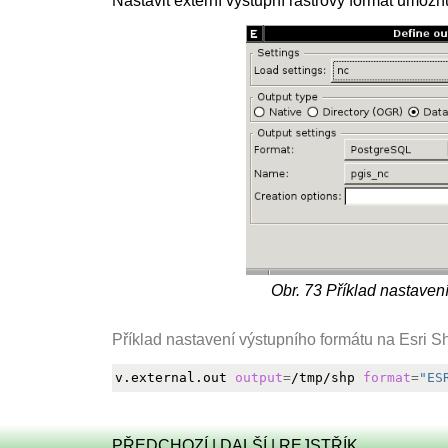
Nastavit externí výstupní rastrový formát umož
Obr. 73
Příklad nastavení
Příklad nastavení výstupního formátu na Esri S
v.external.out 
output
=
/tmp/shp 
format
=
"ES
PŘEDCHOZÍ
|
DALŠÍ
|
REJSTŘÍK