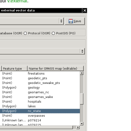
odul
v.external
.