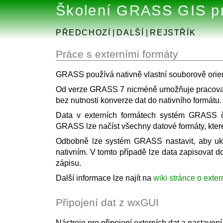
Školení GRASS GIS pr
PŘEDCHOZÍ
|
DALŠÍ
|
REJSTŘÍK
Práce s externími formáty
GRASS používá nativně vlastní souborově orien
Od verze GRASS 7 nicméně umožňuje pracovat s
bez nutnosti konverze dat do nativního formátu.
Data v externích formátech systém GRASS 
GRASS lze načíst všechny datové formáty, které
Odbobně lze systém GRASS nastavit, aby uklá
nativním. V tomto případě lze data zapisovat 
zápisu.
Další informace lze najít na
wiki stránce o exte
Připojení dat z wxGUI
Nástroje pro připojení externích dat a nastave