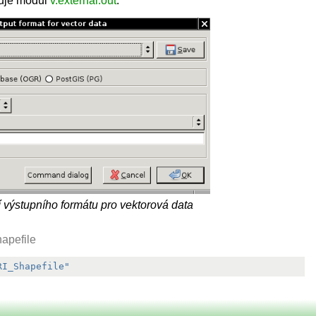
ňuje modul
v.external.out
.
 výstupního formátu pro vektorová data
hapefile
RI_Shapefile"