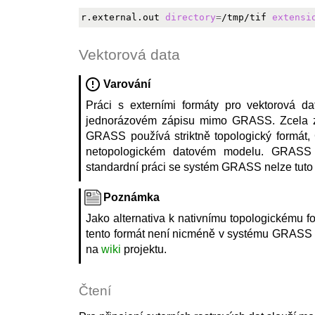
r.external.out 
directory
=
/tmp/tif 
extensi
Vektorová data
Varování
Práci s externími formáty pro vektorová da
jednorázovém zápisu mimo GRASS. Zcela zás
GRASS používá striktně topologický formát,
netopologickém datovém modelu. GRASS pr
standardní práci se systém GRASS nelze tuto 
Poznámka
Jako alternativa k nativnímu topologickému f
tento formát není nicméně v systému GRASS zc
na
wiki
projektu.
Čtení