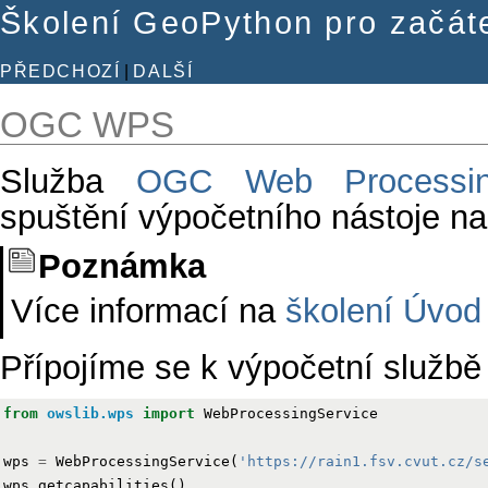
Školení GeoPython pro začát
PŘEDCHOZÍ
|
DALŠÍ
OGC WPS
Služba
OGC Web Processin
spuštění výpočetního nástoje n
Poznámka
Více informací na
školení Úvod
Přípojíme se k výpočetní službě 
from
owslib.wps
import
WebProcessingService
wps
=
WebProcessingService
(
'https://rain1.fsv.cvut.cz/s
wps
.
getcapabilities
()