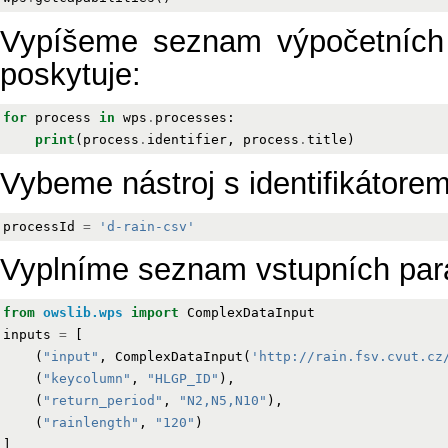
Vypíšeme seznam výpočetních n
poskytuje:
for
process
in
wps
.
processes
:
print
(
process
.
identifier
,
process
.
title
)
Vybeme nástroj s identifikátorem
processId
=
'd-rain-csv'
Vyplníme seznam vstupních para
from
owslib.wps
import
ComplexDataInput
inputs
=
[
(
"input"
,
ComplexDataInput
(
'http://rain.fsv.cvut.cz
(
"keycolumn"
,
"HLGP_ID"
),
(
"return_period"
,
"N2,N5,N10"
),
(
"rainlength"
,
"120"
)
]