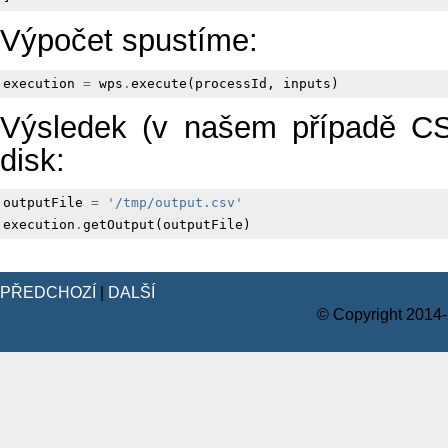
Výpočet spustíme:
execution
=
wps
.
execute
(
processId
,
inputs
)
Výsledek (v našem případě CS
disk:
outputFile
=
'/tmp/output.csv'
execution
.
getOutput
(
outputFile
)
PŘEDCHOZÍ
|
DALŠÍ
© Copyright 2014