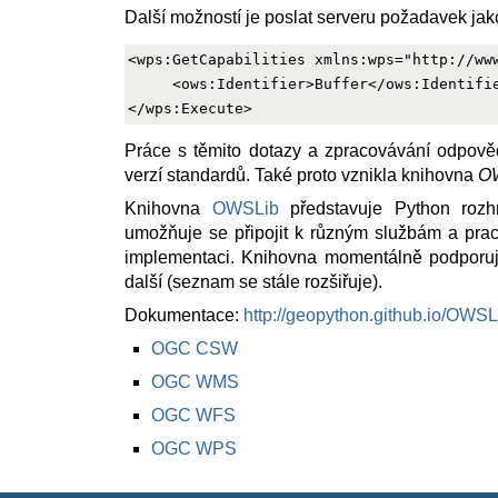
Další možností je poslat serveru požadavek jak
<wps:GetCapabilities xmlns:wps="http://www
     <ows:Identifier>Buffer</ows:Identifie
Práce s těmito dotazy a zpracovávání odpověd
verzí standardů. Také proto vznikla knihovna
O
Knihovna
OWSLib
představuje Python rozh
umožňuje se připojit k různým službám a pra
implementaci. Knihovna momentálně podp
další (seznam se stále rozšiřuje).
Dokumentace:
http://geopython.github.io/OWSL
OGC CSW
OGC WMS
OGC WFS
OGC WPS