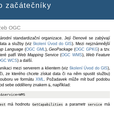
o začátečníky
užeb OGC
odní standardizační organizace. Její členové se zabývají
data a služby (viz
školení Úvod do GIS
). Mezi nejznámnější
up Language
(
OGC GML
),
GeoPackage
(
OGC GPKG
) a tzv.
teré patří
Web Mapping Service
(
OGC WMS
),
Web Feature
OGC WCS
) a další.
ikaci mezi serverem a klientem (viz
školení Úvod do GIS
),
ači, ze kterého chcete získat data či na něm spustit službu)
souboru ve formátu
XML
. Požadavek může mít buď podobu
u od sebe odděleny znakem
, například:
&
má hodnotu
a parametr
má
est
GetCapabilities
service