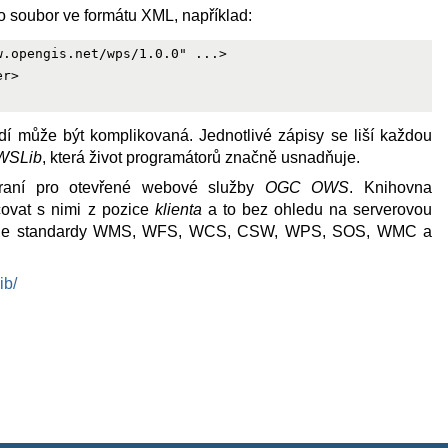
o soubor ve formátu XML, například:
.opengis.net/wps/1.0.0" ...>

r>

í může být komplikovaná. Jednotlivé zápisy se liší každou
WSLib
, která život programátorů značně usnadňuje.
raní pro otevřené webové služby
OGC OWS
. Knihovna
covat s nimi z pozice
klienta
a to bez ohledu na serverovou
oruje standardy WMS, WFS, WCS, CSW, WPS, SOS, WMC a
ib/