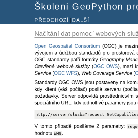
Školení GeoPython pr
PŘEDCHOZÍ
|
DALŠÍ
Načítání dat pomocí webových sl
Open Geospatial Consortium
(OGC) je mezinár
vývojem a údržbou standardů pro prostorová 
OGC standardy patří formáty
Geography Mark
Otevřené webové služby
(
OGC OWS
), mezi k
Service
(
OGC WFS
),
Web Coverage Service
(
Standardy OGC OWS jsou postaveny na komun
kdy klient (váš počítač) posílá serveru (počít
požadavky. Server odpovídá prostřednictvím 
speciálního URL, kdy jednotlivé paramery jso
V tomto případě posíláme 2 parametry:
requ
hodnotu
.
WMS