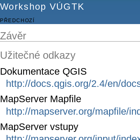
Workshop VÚGTK
PŘEDCHOZÍ
Závěr
Užitečné odkazy
Dokumentace QGIS
http://docs.qgis.org/2.4/en/doc
MapServer Mapfile
http://mapserver.org/mapfile/in
MapServer vstupy
http://mapserver.org/input/inde