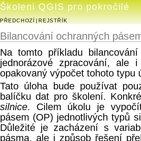
Školení QGIS pro pokročilé
PŘEDCHOZÍ
|
REJSTŘÍK
Bilancování ochranných pásem 
Na tomto příkladu bilancován
jednorázové zpracování, ale i
opakovaný výpočet tohoto typu ú
Tato úloha bude používat pou
balíčku dat pro školení. Konkr
silnice
. Cilem úkolu je vypočí
pásem (OP) jednotlivých typů s
Důležité je zacházení s variab
pásma, ale i způsob řešení pře