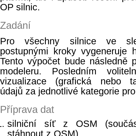
OP silnic.
Zadání
Pro všechny silnice ve s
postupnými kroky vygeneruje h
Tento výpočet bude následně p
modeleru. Posledním volit
vizualizace (grafická nebo t
údajů za jednotlivé kategorie p
Příprava dat
silniční síť z OSM (součá
stáhnout z OSM)