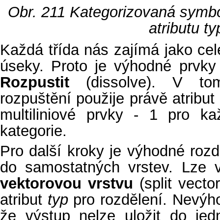
Obr. 211
Kategorizovaná symbo
atributu
ty
Každá třída nás zajímá jako ce
úseky. Proto je výhodné prvky
Rozpustit
(dissolve). V to
rozpuštění použije právě atribut
multiliniové prvky - 1 pro ka
kategorie.
Pro další kroky je výhodné rozdě
do samostatných vrstev. Lze v
vektorovou vrstvu
(split vecto
atribut
typ
pro rozdělení. Nevýho
že výstup nelze uložit do je