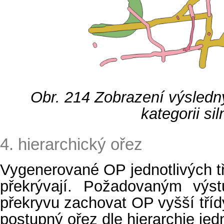
Obr. 214
Zobrazení výsledn
kategorii sil
4. hierarchický ořez
Vygenerované OP jednotlivých tř
překrývají. Požadovaným výs
překryvu zachovat OP vyšší třídy
postupný ořez dle hierarchie jedn