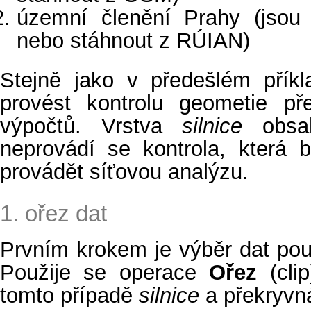
územní členění Prahy (jsou 
nebo stáhnout z RÚIAN)
Stejně jako v předešlém příkl
provést kontrolu geometie př
výpočtů. Vrstva
silnice
obsah
neprovádí se kontrola, která 
provádět síťovou analýzu.
1. ořez dat
Prvním krokem je výběr dat po
Použije se operace
Ořez
(clip
tomto případě
silnice
a překryv