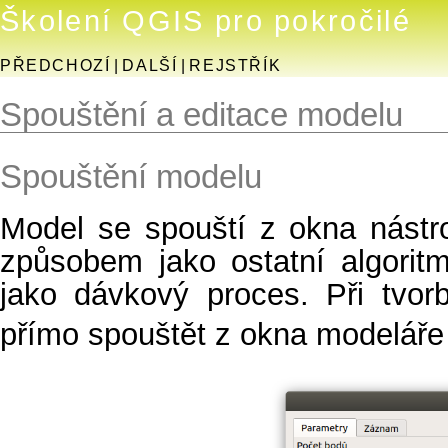
Školení QGIS pro pokročilé
PŘEDCHOZÍ
|
DALŠÍ
|
REJSTŘÍK
Spouštění a editace modelu
Spouštění modelu
Model se spouští z okna nástr
způsobem jako ostatní algoritm
jako dávkový proces. Při tvor
přímo spouštět z okna modelář