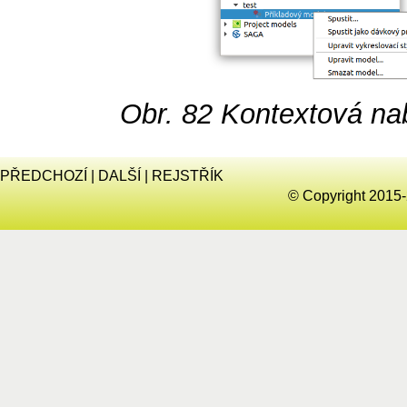
Obr. 82
Kontextová na
PŘEDCHOZÍ
|
DALŠÍ
|
REJSTŘÍK
© Copyright 2015