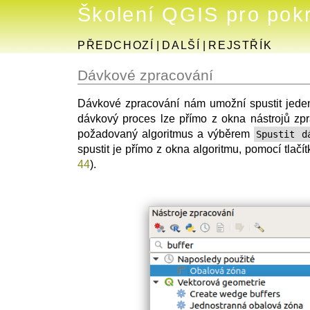
Školení QGIS pro pokr
PŘEDCHOZÍ
|
DALŠÍ
|
REJSTŘÍK
Dávkové zpracování
Dávkové zpracování nám umožní spustit jeden 
dávkový proces lze přímo z okna nástrojů zp
požadovaný algoritmus a výběrem
Spustit d
spustit je přímo z okna algoritmu, pomocí tlačí
44
).