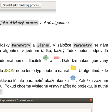
v okně algoritmu.
jako dávkový proces
áložky
a
. V záložce
se nám
Parametry
Záznam
Parametry
o algoritmu v jednom řádku, každý řádek potom odpovídá
debírat pomocí tlačítek
a
. Dále lze nakonfigurovaný
átu
JSON
nebo tento typ souboru nahrát
. U algoritmů, kde
aktivaci těchto parametrů ukáže ikonka
. Záložka záznam
u. Pokud chceme výsledné vrstvy načíst do projektu, je nutné
.
í