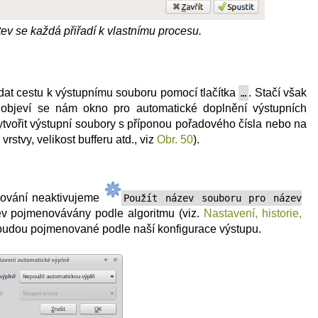
tev se každá přiřadí k vlastnímu procesu.
dat cestu k výstupnímu souboru pomocí tlačítka
. Stačí však
…
 objeví se nám okno pro automatické doplnění výstupních
ytvořit výstupní soubory s příponou pořadového čísla nebo na
stvy, velikost bufferu atd., viz
Obr. 50
).
cování neaktivujeme
Použít název souboru pro název
ev pojmenovávány podle algoritmu (viz.
Nastavení, historie,
budou pojmenované podle naší konfigurace výstupu.