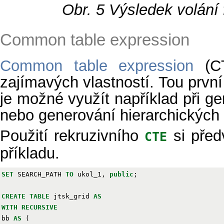
Obr. 5
Výsledek volání 
Common table expression
Common table expression
(CT
zajímavých vlastností. Tou první
je možné využít například při ge
nebo generování hierarchických s
Použití rekruzivního
si před
CTE
příkladu.
SET
SEARCH_PATH
TO
ukol_1
,
public
;
CREATE
TABLE
jtsk_grid
AS
WITH
RECURSIVE
bb
AS
(