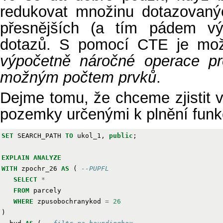
redukovat množinu dotazovaný
přesnějších (a tím pádem výp
dotazů. S pomocí CTE je možn
výpočetně náročné operace pr
možným počtem prvků
.
Dejme tomu, že chceme zjistit 
pozemky určenými k plnění funk
SET
SEARCH_PATH
TO
ukol_1
,
public
;
EXPLAIN
ANALYZE
WITH
zpochr_26
AS
(
--PUPFL
SELECT
*
FROM
parcely
WHERE
zpusobochranykod
=
26
)