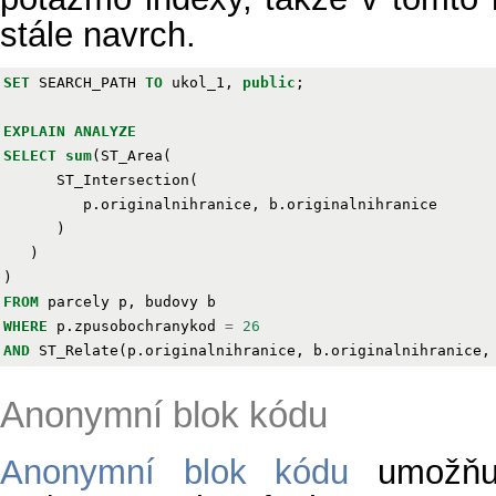
stále navrch.
SET
SEARCH_PATH
TO
ukol_1
,
public
;
EXPLAIN
ANALYZE
SELECT
sum
(
ST_Area
(
ST_Intersection
(
p
.
originalnihranice
,
b
.
originalnihranice
)
)
)
FROM
parcely
p
,
budovy
b
WHERE
p
.
zpusobochranykod
=
26
AND
ST_Relate
(
p
.
originalnihranice
,
b
.
originalnihranice
,
Anonymní blok kódu
Anonymní blok kódu
umožňuj