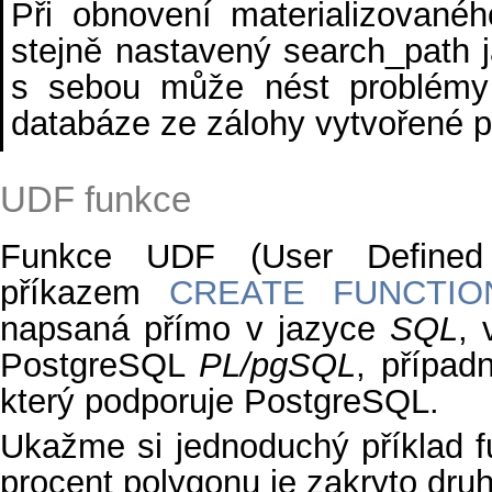
Při obnovení materializované
stejně nastavený search_path j
s sebou může nést problémy 
databáze ze zálohy vytvořené
UDF funkce
Funkce UDF (User Defined 
příkazem
CREATE FUNCTIO
napsaná přímo v jazyce
SQL
, 
PostgreSQL
PL/pgSQL
, případ
který podporuje PostgreSQL.
Ukažme si jednoduchý příklad fu
procent polygonu je zakryto dr