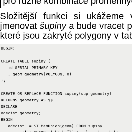
pro různé kombinace proměnný
Složitější funkci si ukážeme
jmenovat
šupiny
a bude vracet po
které jsou zakryté polygony v ta
BEGIN;

CREATE TABLE supiny (

   id SERIAL PRIMARY KEY

   , geom geometry(POLYGON, 0)

);

CREATE OR REPLACE FUNCTION supiny(sup geometry)

RETURNS geometry AS $$

DECLARE

odecist geometry;

BEGIN

   odecist := ST_MemUnion(geom) FROM supiny
