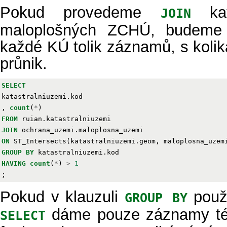
Pokud provedeme
kat
JOIN
maloplošných ZCHÚ, budeme 
každé KÚ tolik záznamů, s kol
průnik.
SELECT
katastralniuzemi
.
kod
,
count
(
*
)
FROM
ruian
.
katastralniuzemi
JOIN
ochrana_uzemi
.
maloplosna_uzemi
ON
ST_Intersects
(
katastralniuzemi
.
geom
,
maloplosna_uzem
GROUP
BY
katastralniuzemi
.
kod
HAVING
count
(
*
)
>
1
;
Pokud v klauzuli
použi
GROUP BY
dáme pouze záznamy tét
SELECT