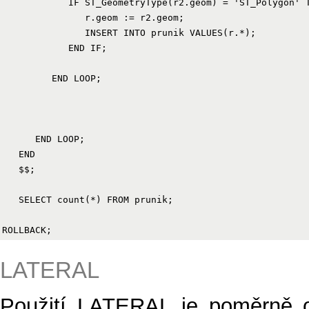
            IF ST_GeometryType(r2.geom) = 'ST_Polygon' T
               r.geom := r2.geom;

               INSERT INTO prunik VALUES(r.*);

            END IF;

         END LOOP;

      END LOOP;

   END

   $$;

   SELECT count(*) FROM prunik;

LATERAL
Použití LATERAL je poměrně ob