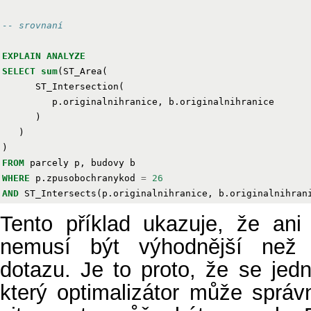
-- srovnaní
EXPLAIN
ANALYZE
SELECT
sum
(
ST_Area
(
ST_Intersection
(
p
.
originalnihranice
,
b
.
originalnihranice
)
)
)
FROM
parcely
p
,
budovy
b
WHERE
p
.
zpusobochranykod
=
26
AND
ST_Intersects
(
p
.
originalnihranice
,
b
.
originalnihran
Tento příklad ukazuje, že ani
nemusí být výhodnější než 
dotazu. Je to proto, že se jed
který optimalizátor může správn