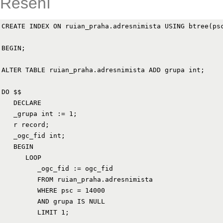
Řešení
CREATE INDEX ON ruian_praha.adresnimista USING btree(psc
BEGIN;

ALTER TABLE ruian_praha.adresnimista ADD grupa int;

DO $$

   DECLARE

   _grupa int := 1;

   r record;

   _ogc_fid int;

   BEGIN

      LOOP

         _ogc_fid := ogc_fid

         FROM ruian_praha.adresnimista

         WHERE psc = 14000

         AND grupa IS NULL

         LIMIT 1;
