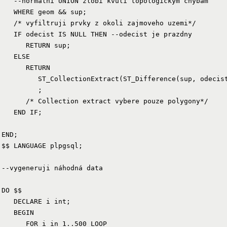
   --normální UNION zlobí kvůli topologickým chybám

   WHERE geom && sup;

   /* vyfiltruji prvky z okoli zajmoveho uzemi*/

   IF odecist IS NULL THEN --odecist je prazdny

      RETURN sup;

   ELSE

      RETURN

         ST_CollectionExtract(ST_Difference(sup, odecist
         ;

      /* Collection extract vybere pouze polygony*/

   END IF;

END;

$$ LANGUAGE plpgsql;

--vygeneruji náhodná data

DO $$

   DECLARE i int;

   BEGIN

      FOR i in 1..500 LOOP
