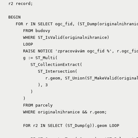
   r2 record;

   BEGIN

      FOR r IN SELECT ogc_fid, (ST_Dump(originalnihranic
         FROM budovy

         WHERE ST_IsValid(originalnihranice)

         LOOP

         RAISE NOTICE 'zpracovávám ogc_fid %', r.ogc_fid
         g := ST_Multi(

            ST_CollectionExtract(

               ST_Intersection(

                  r.geom, ST_Union(ST_MakeValid(original
               ), 3

            )

         )

         FROM parcely

         WHERE originalnihranice && r.geom;

         FOR r2 IN SELECT (ST_Dump(g)).geom LOOP
