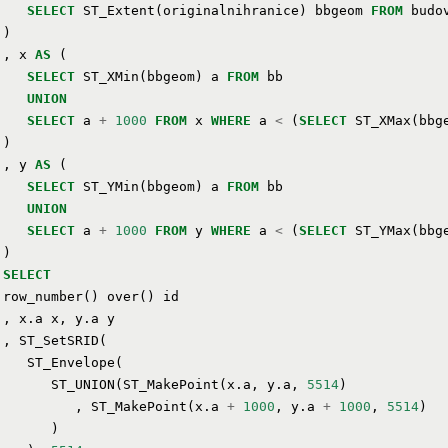
SELECT
ST_Extent
(
originalnihranice
)
bbgeom
FROM
budo
)
,
x
AS
(
SELECT
ST_XMin
(
bbgeom
)
a
FROM
bb
UNION
SELECT
a
+
1000
FROM
x
WHERE
a
<
(
SELECT
ST_XMax
(
bbg
)
,
y
AS
(
SELECT
ST_YMin
(
bbgeom
)
a
FROM
bb
UNION
SELECT
a
+
1000
FROM
y
WHERE
a
<
(
SELECT
ST_YMax
(
bbg
)
SELECT
row_number
()
over
()
id
,
x
.
a
x
,
y
.
a
y
,
ST_SetSRID
(
ST_Envelope
(
ST_UNION
(
ST_MakePoint
(
x
.
a
,
y
.
a
,
5514
)
,
ST_MakePoint
(
x
.
a
+
1000
,
y
.
a
+
1000
,
5514
)
)