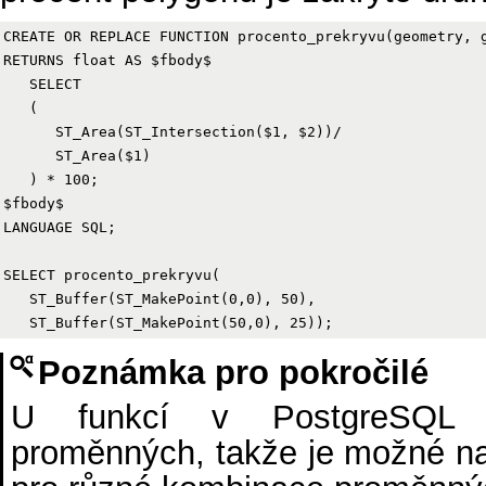
CREATE OR REPLACE FUNCTION procento_prekryvu(geometry, g
RETURNS float AS $fbody$

   SELECT

   (

      ST_Area(ST_Intersection($1, $2))/

      ST_Area($1)

   ) * 100;

$fbody$

LANGUAGE SQL;

SELECT procento_prekryvu(

   ST_Buffer(ST_MakePoint(0,0), 50),

Poznámka pro pokročilé
U funkcí v PostgreSQL f
proměnných, takže je možné na