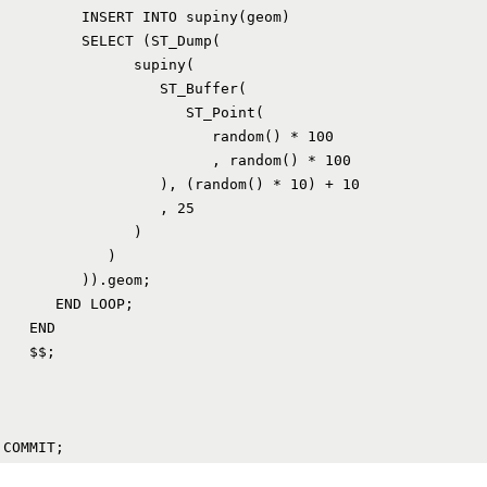
         INSERT INTO supiny(geom)

         SELECT (ST_Dump(

               supiny(

                  ST_Buffer(

                     ST_Point(

                        random() * 100

                        , random() * 100

                  ), (random() * 10) + 10

                  , 25

               )

            )

         )).geom;

      END LOOP;

   END

   $$;
