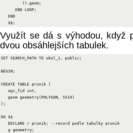
         )).geom;

      END LOOP;

   END

Využít se dá s výhodou, když 
dvou obsáhlejších tabulek.
SET SEARCH_PATH TO ukol_1, public;

BEGIN;

CREATE TABLE prunik (

   ogc_fid int,

   geom geometry(POLYGON, 5514)

);

DO $$

   DECLARE r prunik; --record podle tabulky prunik

   g geometry;
