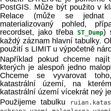
PostGIS. Může být použito v kl
Relace (může se jednat 
materializovaný pohled, příp
recordset, jako třeba
) 
ST_Dump
každý záznam hlavní tabulky. Ob
použití s LIMIT u výpočetně ná
Například pokud chceme najít
kterých je alespoň jedno malo
Chceme se vyvarovat toho
katastrální území, na kter
katastrální území vícekrát neý j
Použijeme tabulku
ruian.katas