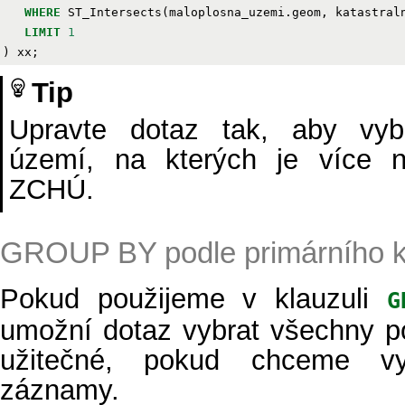
WHERE
ST_Intersects
(
maloplosna_uzemi
.
geom
,
katastral
LIMIT
1
)
xx
;
Tip
Upravte dotaz tak, aby vybr
území, na kterých je více 
ZCHÚ.
GROUP BY podle primárního k
Pokud použijeme v klauzuli
G
umožní dotaz vybrat všechny po
užitečné, pokud chceme vy
záznamy.