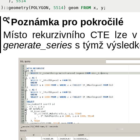
),
5514
)::
geometry
(
POLYGON
,
5514
)
geom
FROM
x
,
y
;
Poznámka pro pokročilé
Místo rekurzivního CTE lze v 
generate_series
s týmž výsled