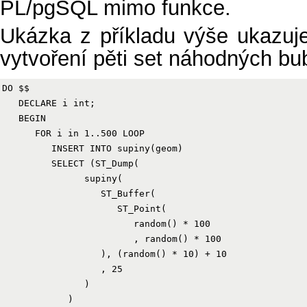
PL/pgSQL mimo funkce.
Ukázka z příkladu výše ukazuje
vytvoření pěti set náhodných bub
DO $$

   DECLARE i int;

   BEGIN

      FOR i in 1..500 LOOP

         INSERT INTO supiny(geom)

         SELECT (ST_Dump(

               supiny(

                  ST_Buffer(

                     ST_Point(

                        random() * 100

                        , random() * 100

                  ), (random() * 10) + 10

                  , 25

               )

            )
