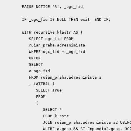
         RAISE NOTICE '%', _ogc_fid;

         IF _ogc_fid IS NULL THEN exit; END IF;

         WITH recursive klastr AS (

            SELECT ogc_fid FROM

            ruian_praha.adresnimista

            WHERE ogc_fid = _ogc_fid

            UNION

            SELECT

            a.ogc_fid

            FROM ruian_praha.adresnimista a

            , LATERAL (

               SELECT True

               FROM

               (

                  SELECT *

                  FROM klastr

                  JOIN ruian_praha.adresnimista a2 USING
                  WHERE a.geom && ST_Expand(a2.geom, 30)