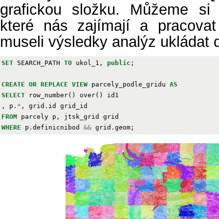
grafickou složku. Můžeme si t
které nás zajímají a pracova
museli výsledky analýz ukládat 
SET
SEARCH_PATH
TO
ukol_1
,
public
;
CREATE
OR
REPLACE
VIEW
parcely_podle_gridu
AS
SELECT
row_number
()
over
()
id1
,
p
.
*
,
grid
.
id
grid_id
FROM
parcely
p
,
jtsk_grid
grid
WHERE
p
.
definicnibod
&&
grid
.
geom
;