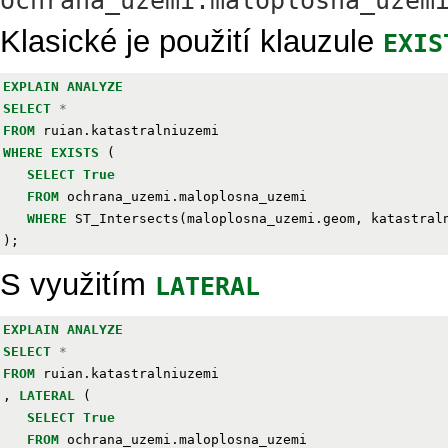
ochrana_uzemi.maloplosna_uzem
Klasické je použití klauzule
EXIS
EXPLAIN
ANALYZE
SELECT
*
FROM
ruian
.
katastralniuzemi
WHERE
EXISTS
(
SELECT
True
FROM
ochrana_uzemi
.
maloplosna_uzemi
WHERE
ST_Intersects
(
maloplosna_uzemi
.
geom
,
katastral
);
S využitím
LATERAL
EXPLAIN
ANALYZE
SELECT
*
FROM
ruian
.
katastralniuzemi
,
LATERAL
(
SELECT
True
FROM
ochrana_uzemi
.
maloplosna_uzemi