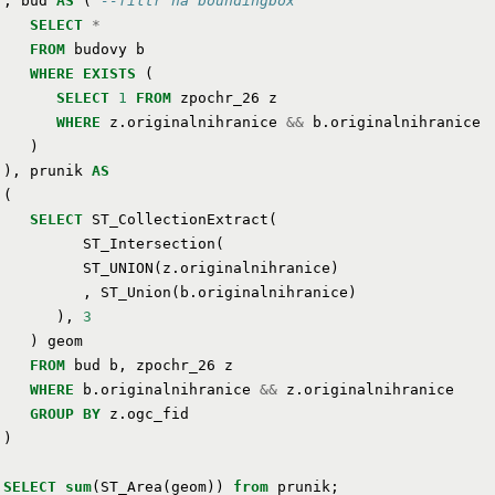
,
bud
AS
(
--filtr na boundingbox
SELECT
*
FROM
budovy
b
WHERE
EXISTS
(
SELECT
1
FROM
zpochr_26
z
WHERE
z
.
originalnihranice
&&
b
.
originalnihranice
)
),
prunik
AS
(
SELECT
ST_CollectionExtract
(
ST_Intersection
(
ST_UNION
(
z
.
originalnihranice
)
,
ST_Union
(
b
.
originalnihranice
)
),
3
)
geom
FROM
bud
b
,
zpochr_26
z
WHERE
b
.
originalnihranice
&&
z
.
originalnihranice
GROUP
BY
z
.
ogc_fid
)
SELECT
sum
(
ST_Area
(
geom
))
from
prunik
;