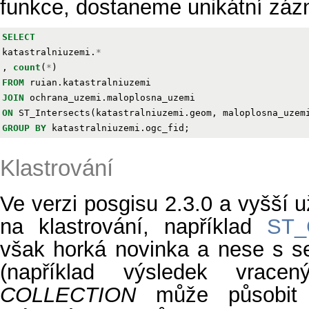
funkce, dostaneme unikátní záz
SELECT
katastralniuzemi
.
*
,
count
(
*
)
FROM
ruian
.
katastralniuzemi
JOIN
ochrana_uzemi
.
maloplosna_uzemi
ON
ST_Intersects
(
katastralniuzemi
.
geom
,
maloplosna_uzem
GROUP
BY
katastralniuzemi
.
ogc_fid
;
Klastrování
Ve verzi posgisu 2.3.0 a vyšší u
na klastrování, například
ST_
však horká novinka a nese s s
(například výsledek vrac
COLLECTION
může působit 