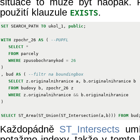
situace to může být naopak. P
použití klauzule
.
EXISTS
SET
SEARCH_PATH
TO
ukol_1
,
public
;
WITH
zpochr_26
AS
(
--PUPFL
SELECT
*
FROM
parcely
WHERE
zpusobochranykod
=
26
)
,
bud
AS
(
--filtr na boundingbox
SELECT
z
.
originalnihranice
a
,
b
.
originalnihranice
b
FROM
budovy
b
,
zpochr_26
z
WHERE
z
.
originalnihranice
&&
b
.
originalnihranice
)
SELECT
ST_Area
(
ST_Union
(
ST_Intersection
(
a
,
b
)))
FROM
bud
Každopádně
ST_Intersects
umí 
potažmo indexy, takže v tomto