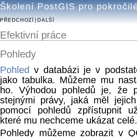
Školení PostGIS pro pokročil
PŘEDCHOZÍ
|
DALŠÍ
Efektivní práce
Pohledy
Pohled
v databázi je v podstatě
jako tabulka. Můžeme mu nasta
ho. Výhodou pohledů je, že p
stejnými právy, jaká měl jeji
pomocí pohledů zpřístupnit už
které mu nechceme ukázat celé
Pohledy můžeme zobrazit v QG