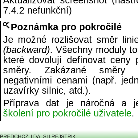
7.4.2 nefunkční)
Poznámka pro pokročilé
Je možné rozlišovat směr lin
(backward)
. Všechny moduly tot
které dovolují definovat ceny 
směry. Zakázané směry j
negativními cenami (např. je
uzavírky silnic, atd.).
Příprava dat je náročná a j
školení pro pokročilé uživatele
.
PŘEDCHOZÍ
|
DALŠÍ
|
REJSTŘÍK