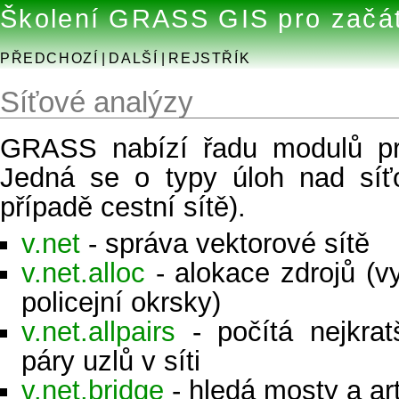
Školení GRASS GIS pro začá
PŘEDCHOZÍ
|
DALŠÍ
|
REJSTŘÍK
Síťové analýzy
GRASS nabízí řadu modulů p
Jedná se o typy úloh nad síť
případě cestní sítě).
v.net
- správa vektorové sítě
v.net.alloc
- alokace zdrojů (vy
policejní okrsky)
v.net.allpairs
- počítá nejkrat
páry uzlů v síti
v.net.bridge
- hledá mosty a ar