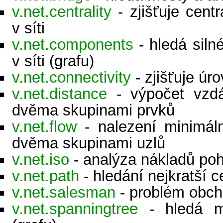
v.net.centrality
- zjišťuje centr
v síti
v.net.components
- hledá siln
v síti (grafu)
v.net.connectivity
- zjišťuje úro
v.net.distance
- výpočet vzdá
dvěma skupinami prvků
v.net.flow
- nalezení minimáln
dvěma skupinami uzlů
v.net.iso
- analýza nákladů poh
v.net.path
- hledání nejkratší c
v.net.salesman
- problém obch
v.net.spanningtree
- hledá mi