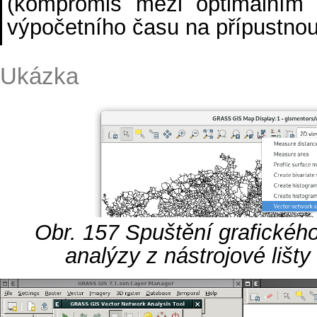
(kompromis mezi optimálním
výpočetního času na přípustnou
Ukázka
Obr. 157
Spuštění grafického
analýzy z nástrojové liš