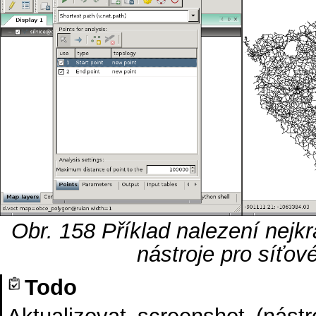
Obr. 158
Příklad nalezení nejk
nástroje pro síťov
Todo
Aktualizovat screenshot (nást