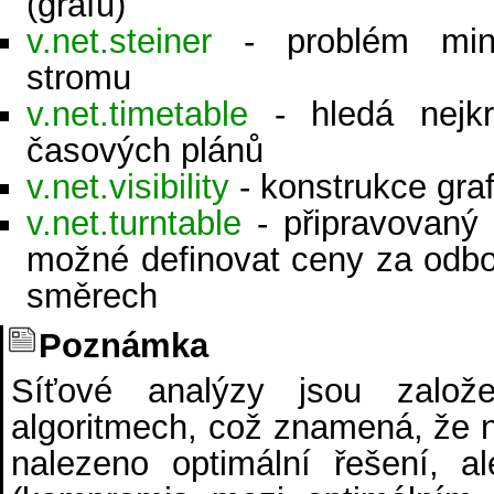
(grafu)
v.net.steiner
- problém mini
stromu
v.net.timetable
- hledá nejkr
časových plánů
v.net.visibility
- konstrukce grafu
v.net.turntable
- připravovaný
možné definovat ceny za odbo
směrech
Poznámka
Síťové analýzy jsou založe
algoritmech, což znamená, že
nalezeno optimální řešení, a