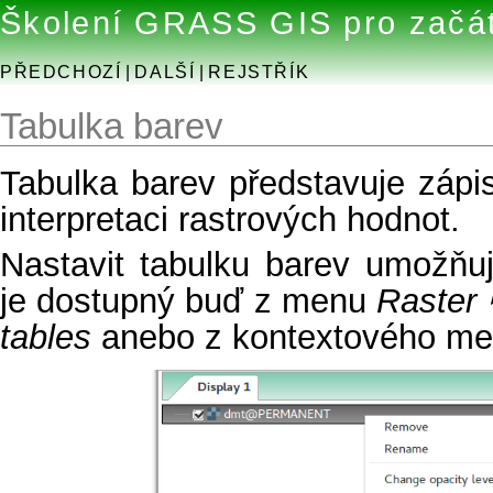
Školení GRASS GIS pro začá
PŘEDCHOZÍ
|
DALŠÍ
|
REJSTŘÍK
Tabulka barev
Tabulka barev představuje zápi
interpretaci rastrových hodnot.
Nastavit tabulku barev umožň
je dostupný buď z menu
Raster 
tables
anebo z kontextového me