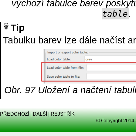
výchozí tabulce barev poskyt
.
table
Tip
Tabulku barev lze dále načíst a
Obr. 97
Uložení a načtení tabu
PŘEDCHOZÍ
|
DALŠÍ
|
REJSTŘÍK
© Copyright 2014