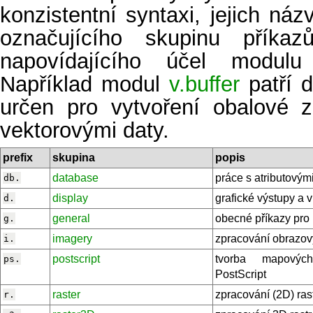
konzistentní syntaxi, jejich náz
označujícího skupinu příka
napovídajícího účel modulu
Například modul
v.buffer
patří d
určen pro vytvoření obalové z
vektorovými daty.
prefix
skupina
popis
database
práce s atributovým
db.
display
grafické výstupy a v
d.
general
obecné příkazy pro 
g.
imagery
zpracování obrazov
i.
postscript
tvorba mapovýc
ps.
PostScript
raster
zpracování (2D) ras
r.