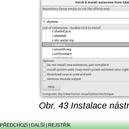
Obr. 43
Instalace nást
PŘEDCHOZÍ
|
DALŠÍ
|
REJSTŘÍK