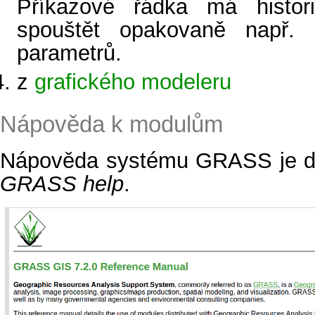
Příkazové řádka má histor
spouštět opakovaně např.
parametrů.
z
grafického modeleru
Nápověda k modulům
Nápověda systému GRASS je 
GRASS help
.