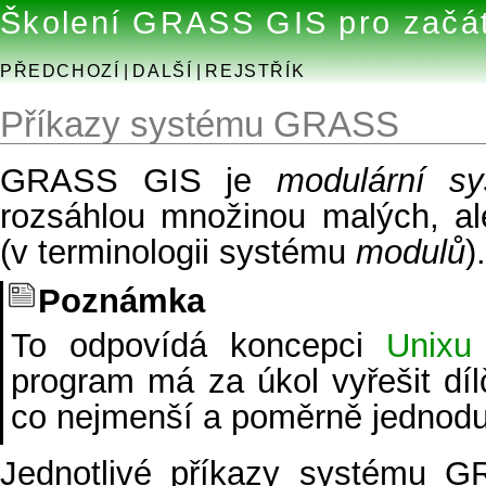
Školení GRASS GIS pro začá
PŘEDCHOZÍ
|
DALŠÍ
|
REJSTŘÍK
Příkazy systému GRASS
GRASS GIS je
modulární s
rozsáhlou množinou malých, a
(v terminologii systému
modulů
).
Poznámka
To odpovídá koncepci
Unixu
program má za úkol vyřešit díl
co nejmenší a poměrně jednod
Jednotlivé příkazy systému G