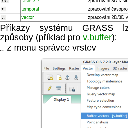
raster3D
zpracování 3D rastr
r3.
temporal
zpracování časopro
t.
vector
zpracování 2D/3D v
v.
Příkazy systému GRASS lze
způsoby (příklad pro
v.buffer
):
z menu správce vrstev