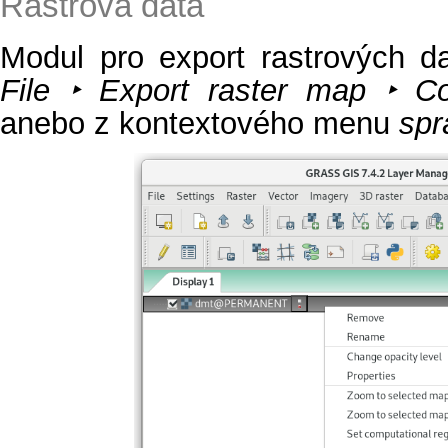
Rastrová data
Modul pro export rastrových d
File ‣ Export raster map ‣ C
anebo z kontextového menu
spr