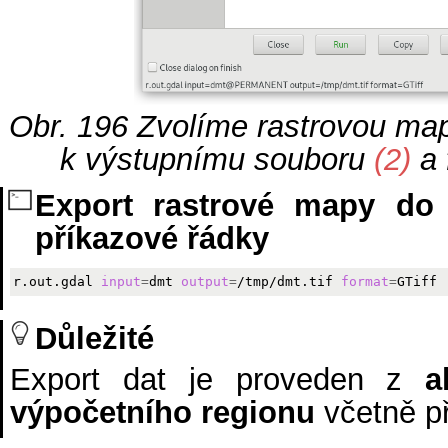
Obr. 196
Zvolíme rastrovou ma
k výstupnímu souboru
(2)
a 
Export rastrové mapy do
příkazové řádky
r.out.gdal 
input
=
dmt 
output
=
/tmp/dmt.tif 
format
=
Důležité
Export dat je proveden z
a
výpočetního regionu
včetně p