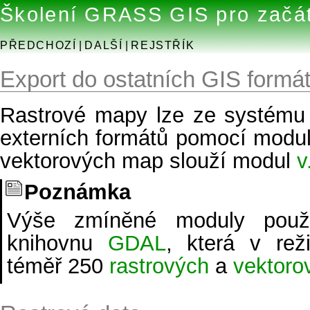
Školení GRASS GIS pro začá
PŘEDCHOZÍ
|
DALŠÍ
|
REJSTŘÍK
Export do ostatních GIS formá
Rastrové mapy lze ze systému
externích formátů pomocí modu
vektorových map slouží modul
v
Poznámka
Výše zmíněné moduly použí
knihovnu
GDAL
, která v rež
téměř 250
rastrových
a
vektoro