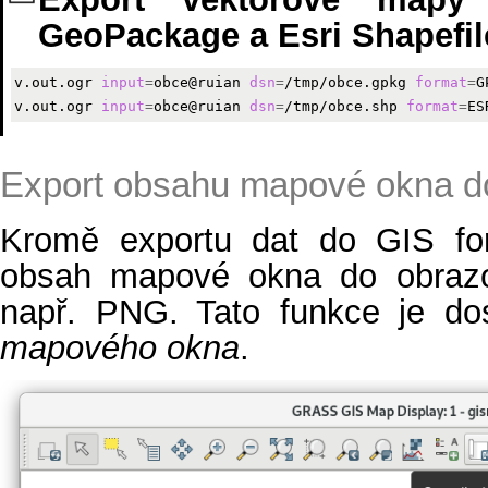
GeoPackage a Esri Shapefil
v.out.ogr 
input
=
obce@ruian 
dsn
=
/tmp/obce.gpkg 
format
=
G
v.out.ogr 
input
=
obce@ruian 
dsn
=
/tmp/obce.shp 
format
=
Export obsahu mapové okna d
Kromě exportu dat do GIS for
obsah mapové okna do obrazo
např. PNG. Tato funkce je dos
mapového okna
.