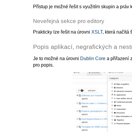
Přístup je možné řešit s využitím skupin a prá
Neveřejná sekce pro editory
Prakticky lze řešit na úrovni
XSLT
, která načítá
Popis aplikací, negrafických a nes
Je to možné na úrovni
Dublin Core
a přiřazení 
pro popis.